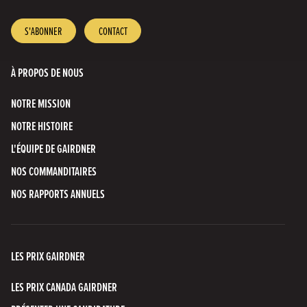
on
on
on
on
us
our
X
Instagram
Facebook
LinkedIn
on
YouTube
S'ABONNER
CONTACT
Bluesky
Channel
À PROPOS DE NOUS
NOTRE MISSION
NOTRE HISTOIRE
L'ÉQUIPE DE GAIRDNER
NOS COMMANDITAIRES
NOS RAPPORTS ANNUELS
LES PRIX GAIRDNER
LES PRIX CANADA GAIRDNER