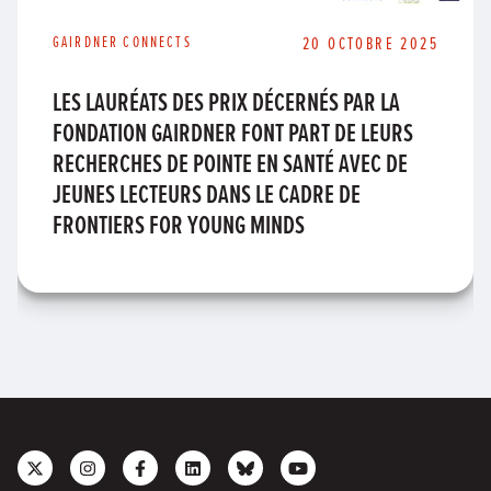
GAIRDNER CONNECTS
20 OCTOBRE 2025
LES LAURÉATS DES PRIX DÉCERNÉS PAR LA
FONDATION GAIRDNER FONT PART DE LEURS
RECHERCHES DE POINTE EN SANTÉ AVEC DE
JEUNES LECTEURS DANS LE CADRE DE
FRONTIERS FOR YOUNG MINDS
Follow
Follow
Like
Join
Connect
Subscribe
us
us
us
us
with
to